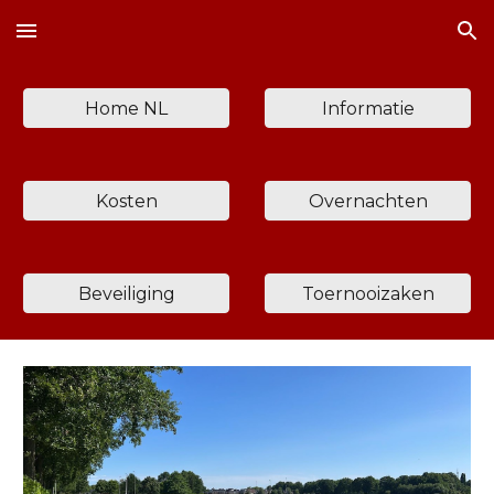
Skip to main content
Skip to navigation
Home NL
Informatie
Kosten
Overnachten
Beveiliging
Toernooizaken